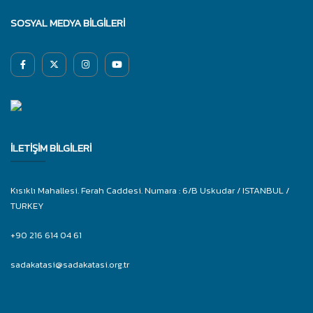
SOSYAL MEDYA BILGILERI
İLETIŞIM BILGILERI
Kısıklı Mahallesi. Ferah Caddesi. Numara : 6/B Uskudar / ISTANBUL /
TURKEY
+90 216 614 04 61
sadakatasi@sadakatasi.org.tr